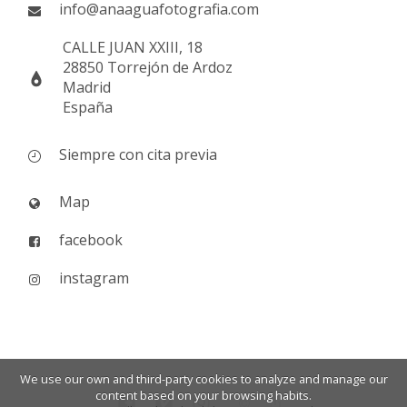
info@anaaguafotografia.com
CALLE JUAN XXIII, 18
28850 Torrejón de Ardoz
Madrid
España
Siempre con cita previa
Map
facebook
instagram
We use our own and third-party cookies to analyze and manage our
content based on your browsing habits.