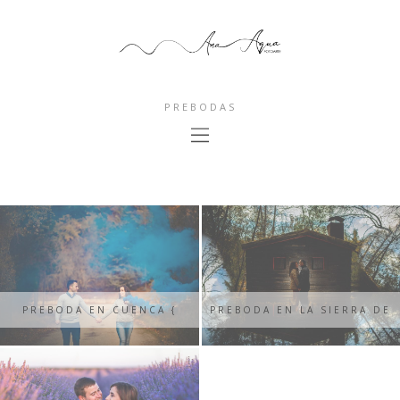
PREBODAS
PREBODA EN CUENCA {
PREBODA EN LA SIERRA DE
NÁYADE + ALEJANDRO }
MADRID { IRENE + PEDRO }