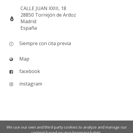
CALLE JUAN XXIII, 18
28850 Torrejón de Ardoz
Madrid
España
Siempre con cita previa
Map
facebook
instagram
We use our own and third-party cookies to analyze and manage our
content based on your browsing habits.