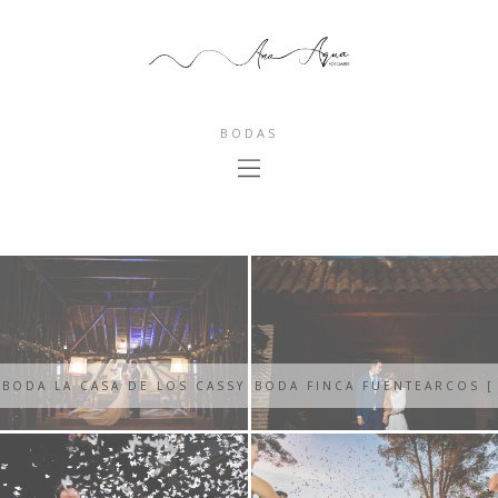
BODAS
BODA LA CASA DE LOS CASSY
BODA FINCA FUENTEARCOS [
{ NAYADE + ALEJANDRO }
CARMEN + CARLOS ]