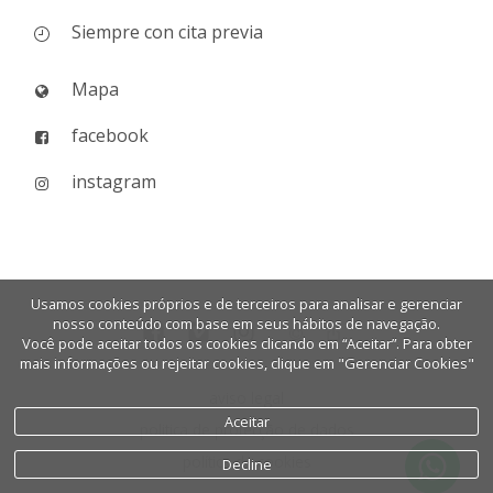
Siempre con cita previa
Mapa
facebook
instagram
Usamos cookies próprios e de terceiros para analisar e gerenciar
nosso conteúdo com base em seus hábitos de navegação.
Você pode aceitar todos os cookies clicando em “Aceitar”. Para obter
mais informações ou rejeitar cookies, clique em "Gerenciar Cookies"
aviso legal
Aceitar
politica de protecção de dados
política de cookies
Decline