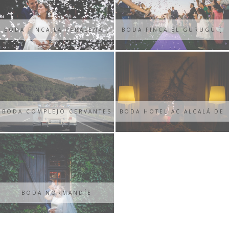
BODA FINCA LA PERALEÑA {
BODA FINCA EL GURUGÚ {
MARTA + SERGIO }
ARANCHA + DAVID }
BODA COMPLEJO CERVANTES
BODA HOTEL AC ALCALÁ DE
{ NEREA + JUANAN }
HENARES {LETICIA + JAVIER}
BODA NORMANDÍE
ONDARRETA {PATRICIA +