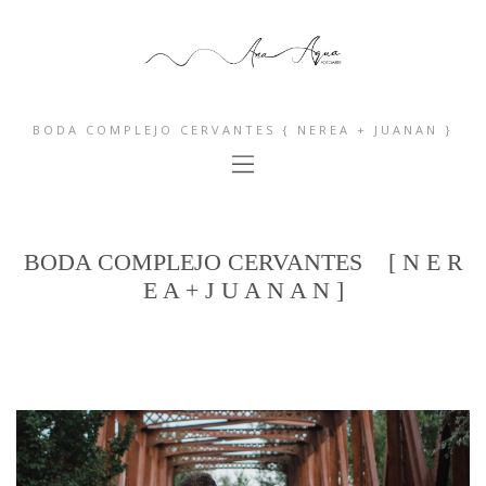
BODA COMPLEJO CERVANTES { NEREA + JUANAN }
BODA COMPLEJO CERVANTES [ N E R
E A + J U A N A N ]