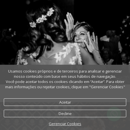
Usamos cookies próprios e de terceiros para analisar e gerenciar
nosso conteúdo com base em seus hábitos de navegação.
Você pode aceitar todos os cookies clicando em “Aceitar”. Para obter
mais informações ou rejeitar cookies, clique em "Gerenciar Cookies"
Aceitar
Decline
Gerenciar Cookies