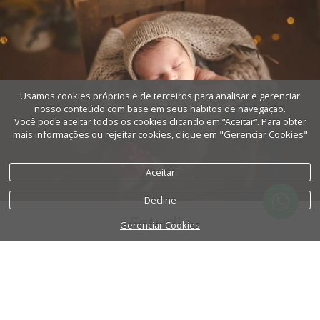
Usamos cookies próprios e de terceiros para analisar e gerenciar
nosso conteúdo com base em seus hábitos de navegação.
Você pode aceitar todos os cookies clicando em “Aceitar”. Para obter
mais informações ou rejeitar cookies, clique em "Gerenciar Cookies"
Aceitar
Decline
Estudio
Gerenciar Cookies
MÁS INFORMACIÓN
¿ Tienes algo en mente que quieras