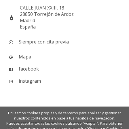
CALLE JUAN XXIII, 18
28850 Torrejón de Ardoz
Madrid
España
Siempre con cita previa
Mapa
facebook
instagram
Utilizamos cookies propias y de terceros para analizar y gestionar
nuestros contenidos en base a tus hábitos de navegación.
Puedes aceptar todas las cookies pulsando “Aceptar”. Para obtener
más información o rechazar las cookies pulsa “Gestionar Cookies“