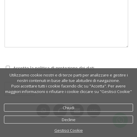
Accetto la
politica di protezione dei dati
Utilizziamo cookie nostri e di terze parti per analizzare e gestire i
nostri contenuti in base alle tue abitudini di navigazione.
Puoi accettare tutti i cookie facendo clic su "Accetta". Per avere
INVIA
maggiori informazioni o rifiutare i cookie cliccare su "Gestisci Cookie"
Chiudi
SMS
Decline
Gestisci Cookie