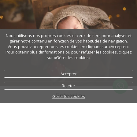
Nous utilisons nos propres cookies et ceux de tiers pour analyser et
gérer notre contenu en fonction de vos habitudes de navigation.
Vous pouvez accepter tous les cookies en cliquant sur «Accepter».
Pour obtenir plus dinformations ou pour refuser les cookies, cliquez
sur «Gérer les cookies»
Accepter
Rejeter
Estudio
Gérer les cookies
MÁS INFORMACIÓN
¿ Tienes algo en mente que quieras